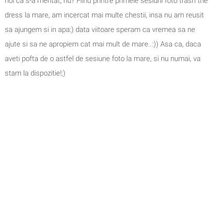
noi ca s-a meritat, nu? Fiind printre primele sesiuni foto trash the
dress la mare, am incercat mai multe chestii, insa nu am reusit
sa ajungem si in apa:) data viitoare speram ca vremea sa ne
ajute si sa ne apropiem cat mai mult de mare..:)) Asa ca, daca
aveti pofta de o astfel de sesiune foto la mare, si nu numai, va
stam la dispozitie!;)