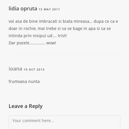
lidia opruta
15 MAY 2011
voi asa de bine imbracati si biata mireasa… dupa ce ca e
doar in rochie, mai trebe si sa se bage in apa si sa se
intinda prin nisipul ud…. trist!
Dar pozele…………… wow!
ioana
19 OCT 2013
frumoasa nunta
Leave a Reply