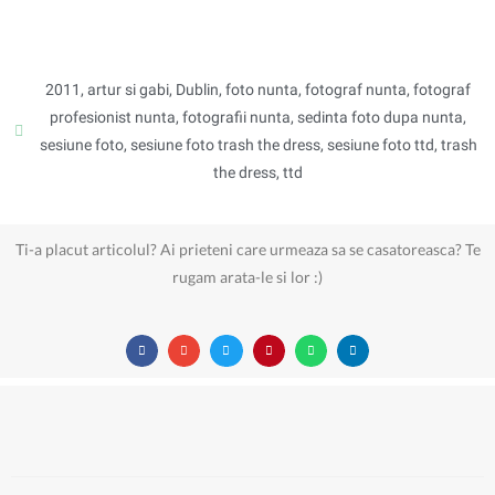
2011
,
artur si gabi
,
Dublin
,
foto nunta
,
fotograf nunta
,
fotograf
profesionist nunta
,
fotografii nunta
,
sedinta foto dupa nunta
,
sesiune foto
,
sesiune foto trash the dress
,
sesiune foto ttd
,
trash
the dress
,
ttd
Ti-a placut articolul? Ai prieteni care urmeaza sa se casatoreasca? Te
rugam arata-le si lor :)